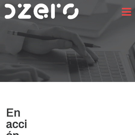
En
acci